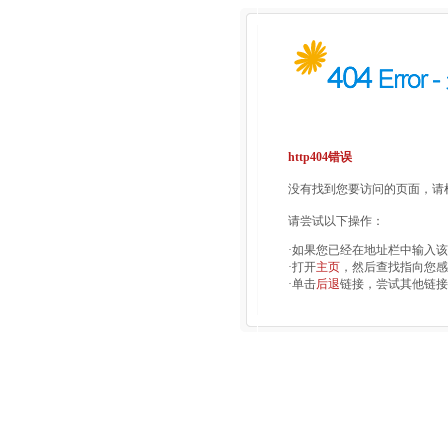
http404错误
没有找到您要访问的页面，请检
请尝试以下操作：
·如果您已经在地址栏中输入
·打开
主页
，然后查找指向您感
·单击
后退
链接，尝试其他链接