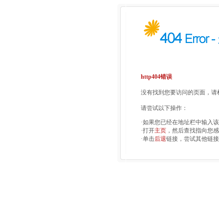
http404错误
没有找到您要访问的页面，请检
请尝试以下操作：
·如果您已经在地址栏中输入
·打开
主页
，然后查找指向您感
·单击
后退
链接，尝试其他链接