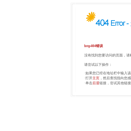
http404错误
没有找到您要访问的页面，请检
请尝试以下操作：
·如果您已经在地址栏中输入
·打开
主页
，然后查找指向您感
·单击
后退
链接，尝试其他链接