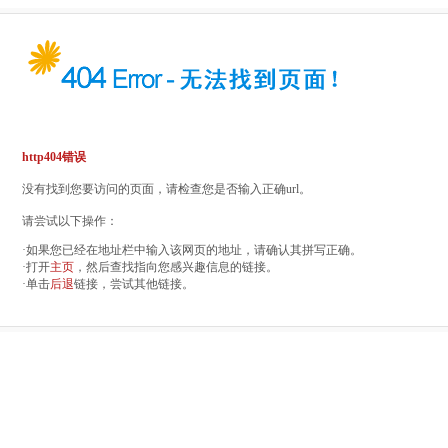
http404错误
没有找到您要访问的页面，请检查您是否输入正确url。
请尝试以下操作：
·如果您已经在地址栏中输入该网页的地址，请确认其拼写正确。
·打开
主页
，然后查找指向您感兴趣信息的链接。
·单击
后退
链接，尝试其他链接。