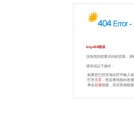
http404错误
没有找到您要访问的页面，请检
请尝试以下操作：
·如果您已经在地址栏中输入
·打开
主页
，然后查找指向您感
·单击
后退
链接，尝试其他链接