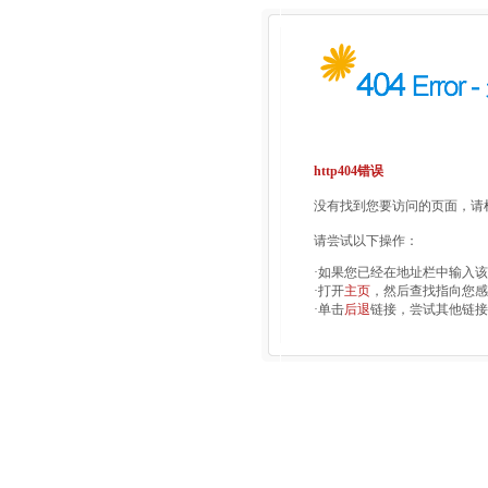
http404错误
没有找到您要访问的页面，请检
请尝试以下操作：
·如果您已经在地址栏中输入
·打开
主页
，然后查找指向您感
·单击
后退
链接，尝试其他链接