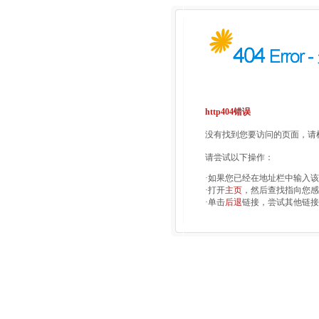
http404错误
没有找到您要访问的页面，请检
请尝试以下操作：
·如果您已经在地址栏中输入
·打开
主页
，然后查找指向您感
·单击
后退
链接，尝试其他链接