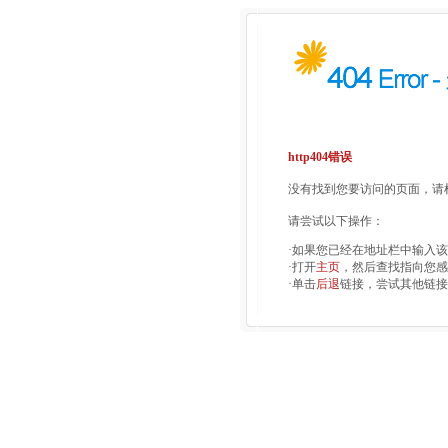
http404错误
没有找到您要访问的页面，请检
请尝试以下操作：
·如果您已经在地址栏中输入
·打开
主页
，然后查找指向您感
·单击
后退
链接，尝试其他链接