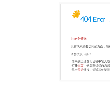
http404错误
没有找到您要访问的页面，请检
请尝试以下操作：
·如果您已经在地址栏中输入
·打开
主页
，然后查找指向您感
·单击
后退
链接，尝试其他链接