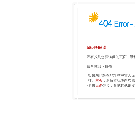
http404错误
没有找到您要访问的页面，请检
请尝试以下操作：
·如果您已经在地址栏中输入
·打开
主页
，然后查找指向您感
·单击
后退
链接，尝试其他链接