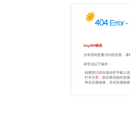
http404错误
没有找到您要访问的页面，请检
请尝试以下操作：
·如果您已经在地址栏中输入
·打开
主页
，然后查找指向您感
·单击
后退
链接，尝试其他链接