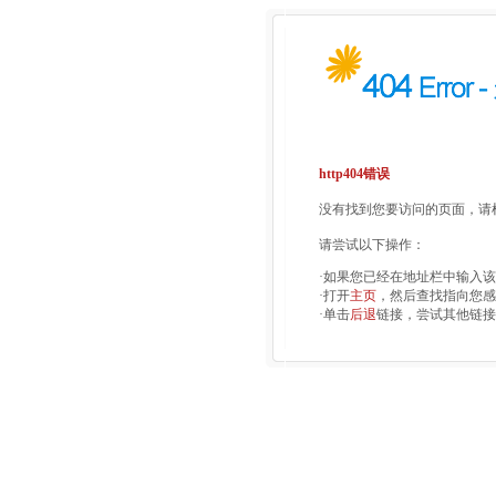
http404错误
没有找到您要访问的页面，请检
请尝试以下操作：
·如果您已经在地址栏中输入
·打开
主页
，然后查找指向您感
·单击
后退
链接，尝试其他链接