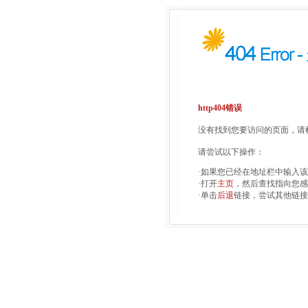
http404错误
没有找到您要访问的页面，请检
请尝试以下操作：
·如果您已经在地址栏中输入
·打开
主页
，然后查找指向您感
·单击
后退
链接，尝试其他链接