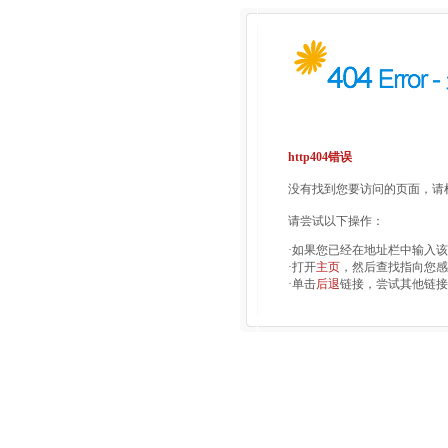
http404错误
没有找到您要访问的页面，请检
请尝试以下操作：
·如果您已经在地址栏中输入
·打开
主页
，然后查找指向您感
·单击
后退
链接，尝试其他链接