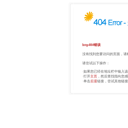
http404错误
没有找到您要访问的页面，请检
请尝试以下操作：
·如果您已经在地址栏中输入
·打开
主页
，然后查找指向您感
·单击
后退
链接，尝试其他链接