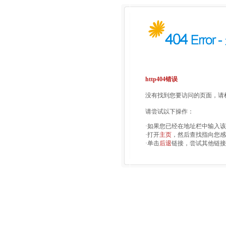
http404错误
没有找到您要访问的页面，请检
请尝试以下操作：
·如果您已经在地址栏中输入
·打开
主页
，然后查找指向您感
·单击
后退
链接，尝试其他链接