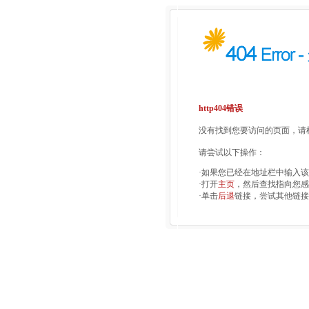
http404错误
没有找到您要访问的页面，请检
请尝试以下操作：
·如果您已经在地址栏中输入
·打开
主页
，然后查找指向您感
·单击
后退
链接，尝试其他链接