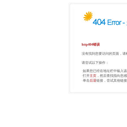
http404错误
没有找到您要访问的页面，请检
请尝试以下操作：
·如果您已经在地址栏中输入
·打开
主页
，然后查找指向您感
·单击
后退
链接，尝试其他链接