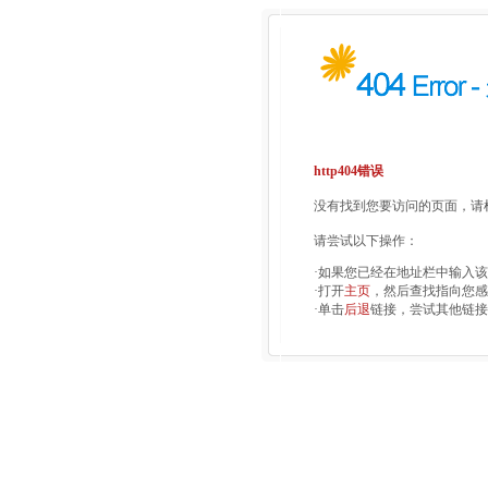
http404错误
没有找到您要访问的页面，请检
请尝试以下操作：
·如果您已经在地址栏中输入
·打开
主页
，然后查找指向您感
·单击
后退
链接，尝试其他链接