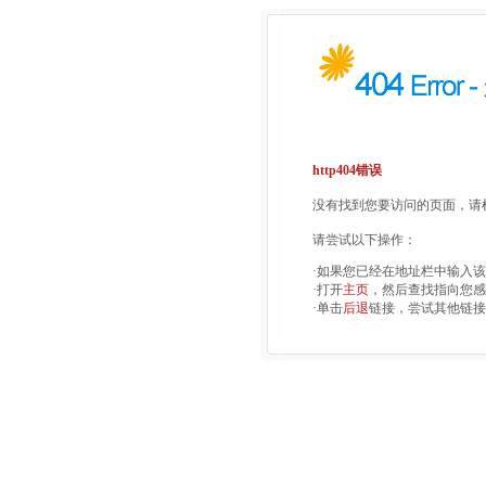
http404错误
没有找到您要访问的页面，请检
请尝试以下操作：
·如果您已经在地址栏中输入
·打开
主页
，然后查找指向您感
·单击
后退
链接，尝试其他链接