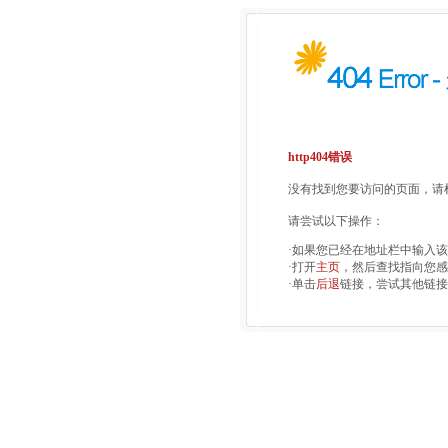
http404错误
没有找到您要访问的页面，请检
请尝试以下操作：
·如果您已经在地址栏中输入
·打开
主页
，然后查找指向您感
·单击
后退
链接，尝试其他链接