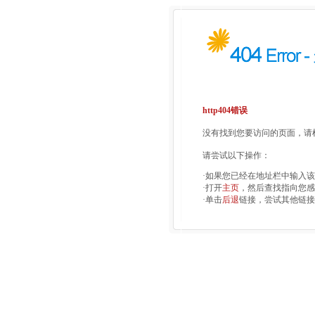
http404错误
没有找到您要访问的页面，请检
请尝试以下操作：
·如果您已经在地址栏中输入
·打开
主页
，然后查找指向您感
·单击
后退
链接，尝试其他链接