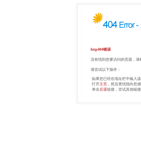
http404错误
没有找到您要访问的页面，请检
请尝试以下操作：
·如果您已经在地址栏中输入
·打开
主页
，然后查找指向您感
·单击
后退
链接，尝试其他链接