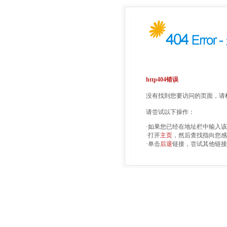
http404错误
没有找到您要访问的页面，请检
请尝试以下操作：
·如果您已经在地址栏中输入
·打开
主页
，然后查找指向您感
·单击
后退
链接，尝试其他链接