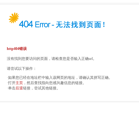
http404错误
没有找到您要访问的页面，请检查您是否输入正确url。
请尝试以下操作：
·如果您已经在地址栏中输入该网页的地址，请确认其拼写正确。
·打开
主页
，然后查找指向您感兴趣信息的链接。
·单击
后退
链接，尝试其他链接。