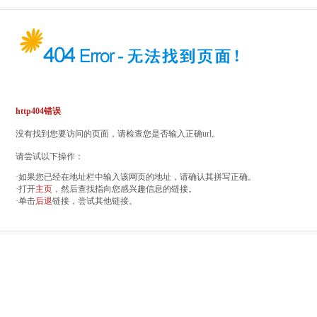
http404错误
没有找到您要访问的页面，请检查您是否输入正确url。
请尝试以下操作：
·如果您已经在地址栏中输入该网页的地址，请确认其拼写正确。
·打开
主页
，然后查找指向您感兴趣信息的链接。
·单击
后退
链接，尝试其他链接。