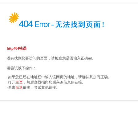
http404错误
没有找到您要访问的页面，请检查您是否输入正确url。
请尝试以下操作：
·如果您已经在地址栏中输入该网页的地址，请确认其拼写正确。
·打开
主页
，然后查找指向您感兴趣信息的链接。
·单击
后退
链接，尝试其他链接。