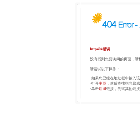
http404错误
没有找到您要访问的页面，请检
请尝试以下操作：
·如果您已经在地址栏中输入
·打开
主页
，然后查找指向您感
·单击
后退
链接，尝试其他链接