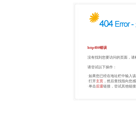
http404错误
没有找到您要访问的页面，请检
请尝试以下操作：
·如果您已经在地址栏中输入
·打开
主页
，然后查找指向您感
·单击
后退
链接，尝试其他链接