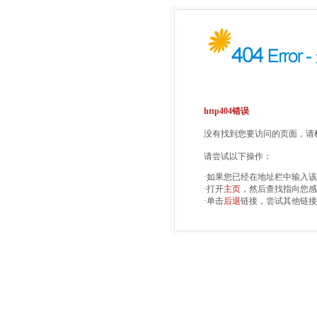
http404错误
没有找到您要访问的页面，请检
请尝试以下操作：
·如果您已经在地址栏中输入
·打开
主页
，然后查找指向您感
·单击
后退
链接，尝试其他链接