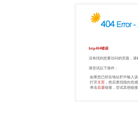
http404错误
没有找到您要访问的页面，请检
请尝试以下操作：
·如果您已经在地址栏中输入
·打开
主页
，然后查找指向您感
·单击
后退
链接，尝试其他链接