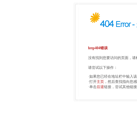
http404错误
没有找到您要访问的页面，请检
请尝试以下操作：
·如果您已经在地址栏中输入
·打开
主页
，然后查找指向您感
·单击
后退
链接，尝试其他链接