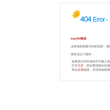
http404错误
没有找到您要访问的页面，请检
请尝试以下操作：
·如果您已经在地址栏中输入
·打开
主页
，然后查找指向您感
·单击
后退
链接，尝试其他链接