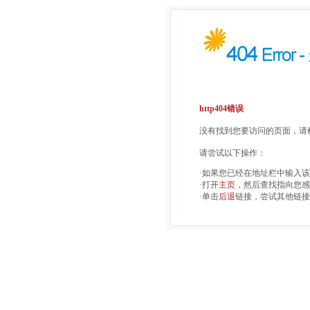
http404错误
没有找到您要访问的页面，请检
请尝试以下操作：
·如果您已经在地址栏中输入
·打开
主页
，然后查找指向您感
·单击
后退
链接，尝试其他链接