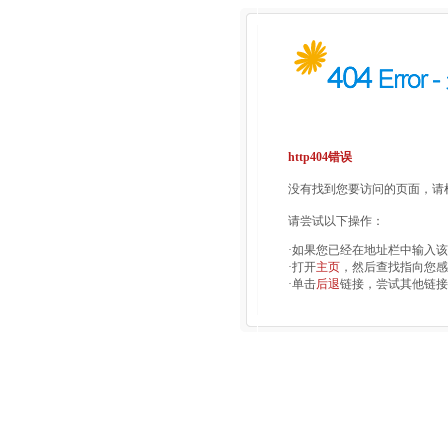
http404错误
没有找到您要访问的页面，请检
请尝试以下操作：
·如果您已经在地址栏中输入
·打开
主页
，然后查找指向您感
·单击
后退
链接，尝试其他链接