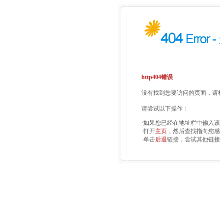
http404错误
没有找到您要访问的页面，请检
请尝试以下操作：
·如果您已经在地址栏中输入
·打开
主页
，然后查找指向您感
·单击
后退
链接，尝试其他链接