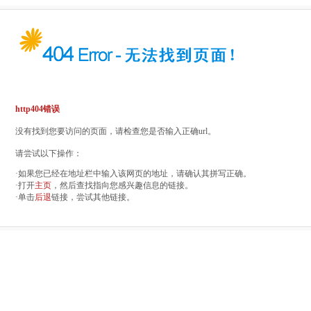
http404错误
没有找到您要访问的页面，请检查您是否输入正确url。
请尝试以下操作：
·如果您已经在地址栏中输入该网页的地址，请确认其拼写正确。
·打开
主页
，然后查找指向您感兴趣信息的链接。
·单击
后退
链接，尝试其他链接。