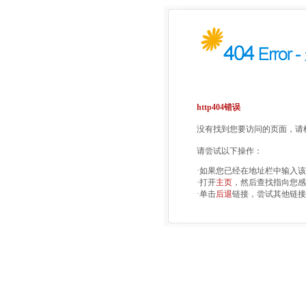
http404错误
没有找到您要访问的页面，请检
请尝试以下操作：
·如果您已经在地址栏中输入
·打开
主页
，然后查找指向您感
·单击
后退
链接，尝试其他链接