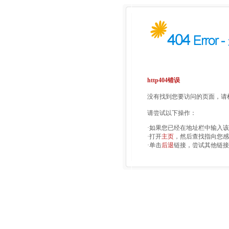
http404错误
没有找到您要访问的页面，请检
请尝试以下操作：
·如果您已经在地址栏中输入
·打开
主页
，然后查找指向您感
·单击
后退
链接，尝试其他链接