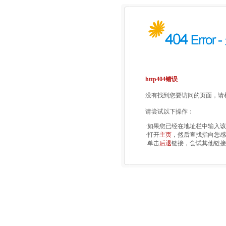
http404错误
没有找到您要访问的页面，请检
请尝试以下操作：
·如果您已经在地址栏中输入
·打开
主页
，然后查找指向您感
·单击
后退
链接，尝试其他链接