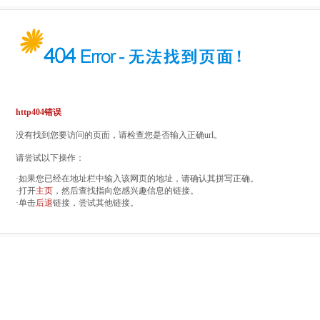
http404错误
没有找到您要访问的页面，请检查您是否输入正确url。
请尝试以下操作：
·如果您已经在地址栏中输入该网页的地址，请确认其拼写正确。
·打开
主页
，然后查找指向您感兴趣信息的链接。
·单击
后退
链接，尝试其他链接。