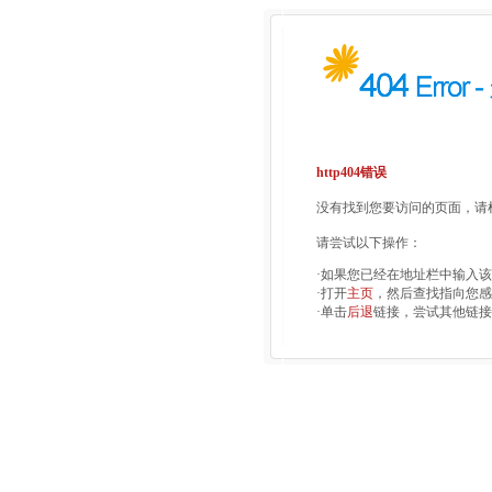
http404错误
没有找到您要访问的页面，请检
请尝试以下操作：
·如果您已经在地址栏中输入
·打开
主页
，然后查找指向您感
·单击
后退
链接，尝试其他链接