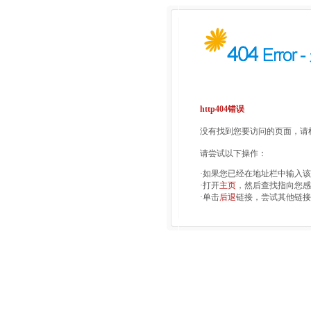
http404错误
没有找到您要访问的页面，请检
请尝试以下操作：
·如果您已经在地址栏中输入
·打开
主页
，然后查找指向您感
·单击
后退
链接，尝试其他链接