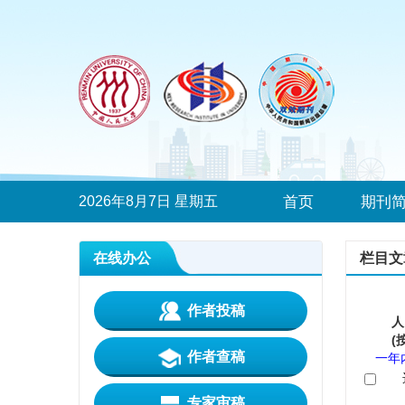
2026年8月7日 星期五
首页
期刊
在线办公
栏目文
作者投稿
人
(
作者查稿
一年
专家审稿