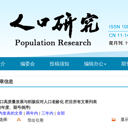
简介
编委会
投稿须知
编辑办公
期
章信息
口高质量发展与积极应对人口老龄化 栏目所有文章列表
按年度、期号倒序)
内发表的文章
|
两年内
|
三年内
|
全部
选择:
显示
导出引用