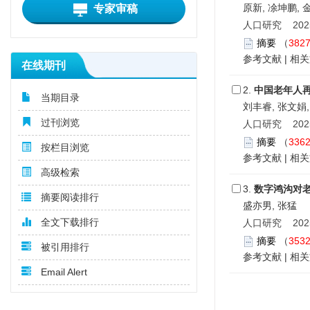
原新, 凃坤鹏, 
专家审稿
人口研究 2025,
摘要
（
382
参考文献
|
相关
在线期刊
2.
中国老年人
当期目录
刘丰睿, 张文娟,
过刊浏览
人口研究 2025,
摘要
（
336
按栏目浏览
参考文献
|
相关
高级检索
3.
数字鸿沟对
摘要阅读排行
盛亦男, 张猛
全文下载排行
人口研究 2025,
摘要
（
353
被引用排行
参考文献
|
相关
Email Alert