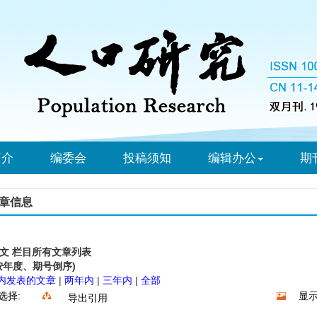
简介
编委会
投稿须知
编辑办公
期
章信息
文 栏目所有文章列表
按年度、期号倒序)
内发表的文章
|
两年内
|
三年内
|
全部
选择:
显示
导出引用