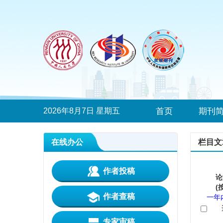
2026年8月7日 星期五
首页
期刊
在线办公
栏目文
作者投稿
论
(
作者查稿
一年
专家审稿