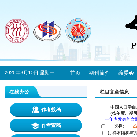
2026年8月10日 星期一
首页
期刊简介
编委会
在线办公
栏目文章信息
中国人口学自
作者投稿
(按年度、期号
一年内发表的文
作者查稿
选择:
1.
样本结构与