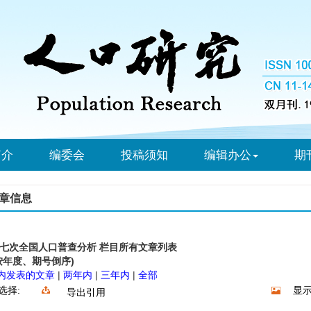
简介
编委会
投稿须知
编辑办公
期
章信息
七次全国人口普查分析 栏目所有文章列表
按年度、期号倒序)
内发表的文章
|
两年内
|
三年内
|
全部
选择:
显示
导出引用