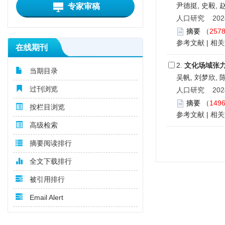
尹德挺, 史毅, 
专家审稿
人口研究 2024,
摘要
（
257
参考文献
|
相关
在线期刊
2.
文化场域张
当期目录
吴帆, 刘梦欣, 
过刊浏览
人口研究 2024,
摘要
（
149
按栏目浏览
参考文献
|
相关
高级检索
摘要阅读排行
全文下载排行
被引用排行
Email Alert