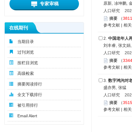
原新, 凃坤鹏, 
专家审稿
人口研究 2025,
摘要
（
381
参考文献
|
相关
在线期刊
2.
中国老年人
当期目录
刘丰睿, 张文娟,
过刊浏览
人口研究 2025,
摘要
（
334
按栏目浏览
参考文献
|
相关
高级检索
3.
数字鸿沟对
摘要阅读排行
盛亦男, 张猛
全文下载排行
人口研究 2025,
摘要
（
351
被引用排行
参考文献
|
相关
Email Alert